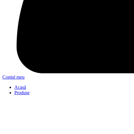
Contul meu
Acasă
Produse