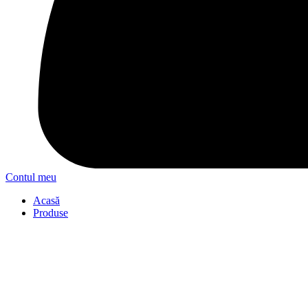
Contul meu
Acasă
Produse