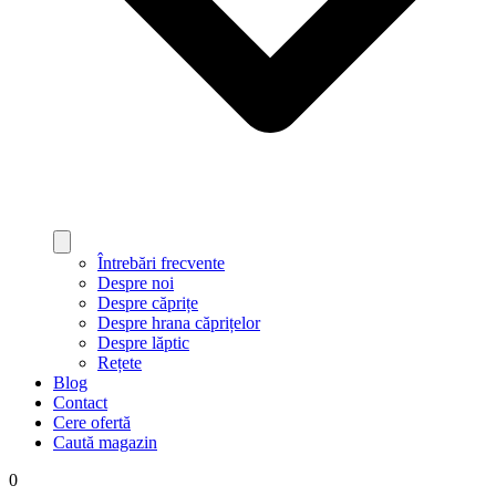
Întrebări frecvente
Despre noi
Despre căprițe
Despre hrana căprițelor
Despre lăptic
Rețete
Blog
Contact
Cere ofertă
Caută magazin
0