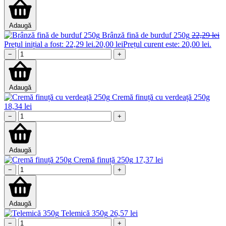
Adaugă
Brânză fină de burduf 250g
22,29
lei
Prețul inițial a fost: 22,29 lei.
20,00
lei
Prețul curent este: 20,00 lei.
−
+
Adaugă
Cremă finuță cu verdeață 250g
18,34
lei
−
+
Adaugă
Cremă finuță 250g
17,37
lei
−
+
Adaugă
Telemică 350g
26,57
lei
−
+