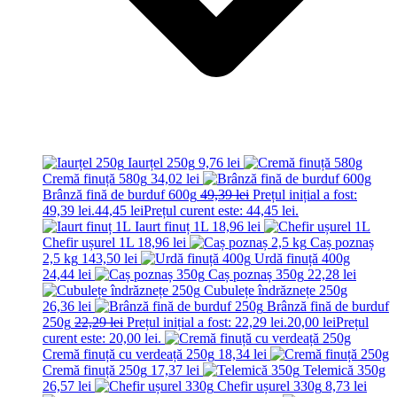
Iaurțel 250g
9,76
lei
Cremă finuță 580g
34,02
lei
Brânză fină de burduf 600g
49,39
lei
Prețul inițial a fost:
49,39 lei.
44,45
lei
Prețul curent este: 44,45 lei.
Iaurt finuț 1L
18,96
lei
Chefir ușurel 1L
18,96
lei
Caș poznaș
2,5 kg
143,50
lei
Urdă finuță 400g
24,44
lei
Caș poznaș 350g
22,28
lei
Cubulețe îndrăznețe 250g
26,36
lei
Brânză fină de burduf
250g
22,29
lei
Prețul inițial a fost: 22,29 lei.
20,00
lei
Prețul
curent este: 20,00 lei.
Cremă finuță cu verdeață 250g
18,34
lei
Cremă finuță 250g
17,37
lei
Telemică 350g
26,57
lei
Chefir ușurel 330g
8,73
lei