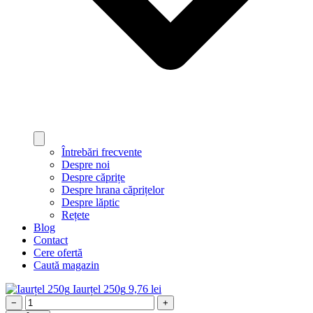
Întrebări frecvente
Despre noi
Despre căprițe
Despre hrana căprițelor
Despre lăptic
Rețete
Blog
Contact
Cere ofertă
Caută magazin
Iaurțel 250g
9,76
lei
−
+