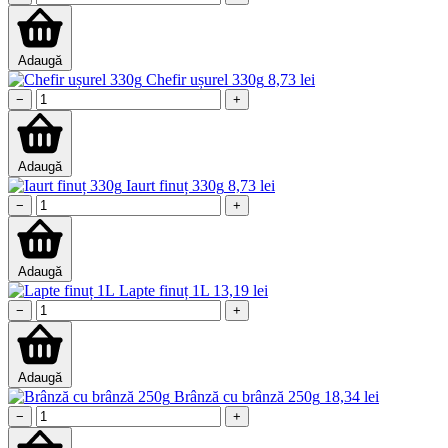
Adaugă
Chefir ușurel 330g
8,73
lei
−
+
Adaugă
Iaurt finuț 330g
8,73
lei
−
+
Adaugă
Lapte finuț 1L
13,19
lei
−
+
Adaugă
Brânză cu brânză 250g
18,34
lei
−
+