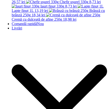
26,57
lei
Chefir ușurel 330g
8,73
lei
Iaurt finuț 330g
8,73
lei
Lapte finuț 1L
13,19
lei
Brânză cu
brânză 250g
18,34
lei
Cremă cu dulceață de afine 250g
18,98
lei
Comandă rapidă
Nou
Livrări