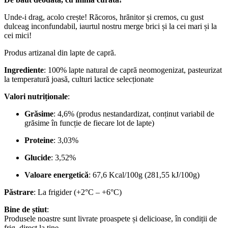
Unde-i drag, acolo crește! Răcoros, hrănitor și cremos, cu gust
dulceag inconfundabil, iaurtul nostru merge brici și la cei mari și la
cei mici!
Produs artizanal din lapte de capră.
Ingrediente
: 100% lapte natural de capră neomogenizat, pasteurizat
la temperatură joasă, culturi lactice selecționate
Valori nutriționale
:
Grăsime
: 4,6% (produs nestandardizat, conținut variabil de
grăsime în funcție de fiecare lot de lapte)
Proteine
: 3,03%
Glucide
: 3,52%
Valoare energetică
: 67,6 Kcal/100g (281,55 kJ/100g)
Păstrare
: La frigider (+2°C – +6°C)
Bine de știut
:
Produsele noastre sunt livrate proaspete și delicioase, în condiții de
frig, direct la tine.