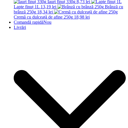
Iaurt finuț 330g
8,73
lei
Lapte finuț 1L
13,19
lei
Brânză cu
brânză 250g
18,34
lei
Cremă cu dulceață de afine 250g
18,98
lei
Comandă rapidă
Nou
Livrări