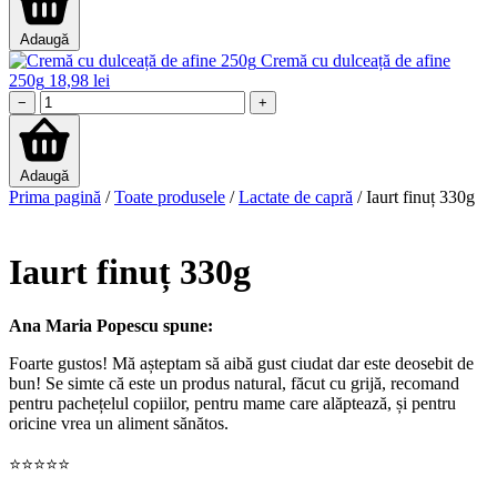
Adaugă
Cremă cu dulceață de afine
250g
18,98
lei
−
+
Adaugă
Prima pagină
/
Toate produsele
/
Lactate de capră
/ Iaurt finuț 330g
Iaurt finuț 330g
Ana Maria Popescu spune:
Foarte gustos! Mă așteptam să aibă gust ciudat dar este deosebit de
bun! Se simte că este un produs natural, făcut cu grijă, recomand
pentru pachețelul copiilor, pentru mame care alăptează, și pentru
oricine vrea un aliment sănătos.
⭐⭐⭐⭐⭐