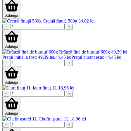
Adaugă
Cremă finuță 580g
34,02
lei
−
+
Adaugă
Brânză fină de burduf 600g
49,39
lei
Prețul inițial a fost: 49,39 lei.
44,45
lei
Prețul curent este: 44,45 lei.
−
+
Adaugă
Iaurt finuț 1L
18,96
lei
−
+
Adaugă
Chefir ușurel 1L
18,96
lei
−
+