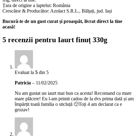
Țara de origine a laptelui: România
Crescător & Producător: Azolact S.R.L., Bălțați, jud. Iași
Bucură-te de un gust curat și proaspăt, livrat direct la tine
acasă!
5 recenzii pentru
Iaurt finuț 330g
Evaluat la
5
din 5
Patricia
–
11/02/2025
Nu am gustat un iaurt mai bun ca acesta! Recomand cu mare
mare plăcere! Eu l-am primit cadou de la dvs prima dată și am
împărțit toată familia o sticluță 🙂Toți 4 am declarat ca e
grozav!