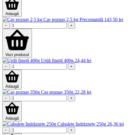
Adaugă
Caș poznaș 2,5 kg
Precomandă
143,50
lei
−
+
Vezi produsul
Urdă finuță 400g
24,44
lei
−
+
Adaugă
Caș poznaș 350g
22,28
lei
−
+
Adaugă
Cubulețe îndrăznețe 250g
26,36
lei
−
+