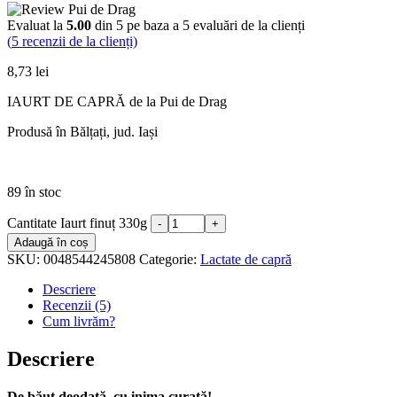
Evaluat la
5.00
din 5 pe baza a
5
evaluări de la clienți
(
5
recenzii de la clienți)
8,73
lei
IAURT DE CAPRĂ de la Pui de Drag
Produsă în Bălțați, jud. Iași
89 în stoc
Cantitate Iaurt finuț 330g
Adaugă în coș
SKU:
0048544245808
Categorie:
Lactate de capră
Descriere
Recenzii (5)
Cum livrăm?
Descriere
De băut deodată, cu inima curată!