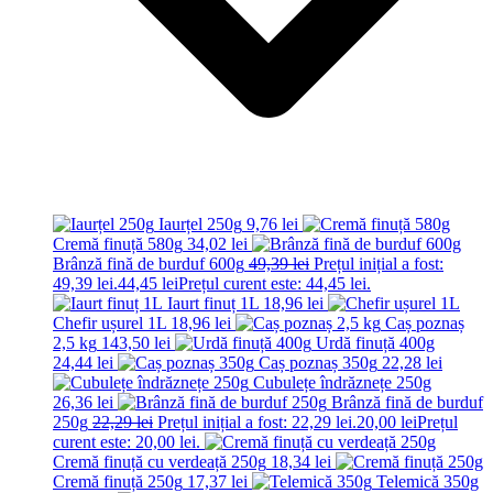
Iaurțel 250g
9,76
lei
Cremă finuță 580g
34,02
lei
Brânză fină de burduf 600g
49,39
lei
Prețul inițial a fost:
49,39 lei.
44,45
lei
Prețul curent este: 44,45 lei.
Iaurt finuț 1L
18,96
lei
Chefir ușurel 1L
18,96
lei
Caș poznaș
2,5 kg
143,50
lei
Urdă finuță 400g
24,44
lei
Caș poznaș 350g
22,28
lei
Cubulețe îndrăznețe 250g
26,36
lei
Brânză fină de burduf
250g
22,29
lei
Prețul inițial a fost: 22,29 lei.
20,00
lei
Prețul
curent este: 20,00 lei.
Cremă finuță cu verdeață 250g
18,34
lei
Cremă finuță 250g
17,37
lei
Telemică 350g